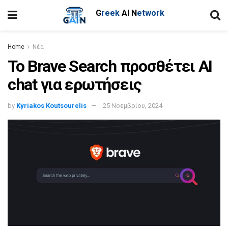
G
reek
AI
N
etwork
Home
Νέα
Το Brave Search προσθέτει AI
chat για ερωτήσεις
by
Kyriakos Koutsourelis
25 Νοεμβρίου, 2024