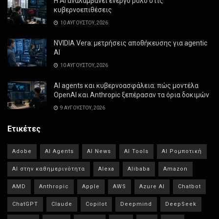
Η AI αναλαμβάνει ενεργό ρόλο στις
κυβερνοεπιθέσεις
10 ΑΥΓΟΎΣΤΟΥ, 2026
NVIDIA Vera: μετρήσεις αποθήκευσης για agentic
AI
10 ΑΥΓΟΎΣΤΟΥ, 2026
AI agents και κυβερνοασφάλεια: πώς μοντέλα
OpenAI και Anthropic ξεπέρασαν τα όρια δοκιμών
9 ΑΥΓΟΎΣΤΟΥ, 2026
Ετικέτες
Adobe
AI Agents
AI News
AI Tools
AI Ρομποτική
AI στην καθημερινότητα
Alexa
Alibaba
Amazon
AMD
Anthropic
Apple
AWS
Azure AI
Chatbot
ChatGPT
Claude
Copilot
Deepmind
DeepSeek