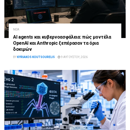
ΝΈΑ
AI agents και κυβερνοασφάλεια: πώς μοντέλα
OpenAI και Anthropic ξεπέρασαν τα όρια
δοκιμών
BY
KYRIAKOS KOUTSOURELIS
9 ΑΥΓΟΎΣΤΟΥ, 2026