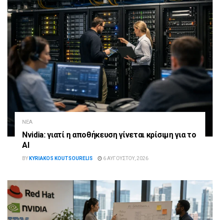
ΝΈΑ
Nvidia: γιατί η αποθήκευση γίνεται κρίσιμη για το
AI
BY
KYRIAKOS KOUTSOURELIS
6 ΑΥΓΟΎΣΤΟΥ, 2026