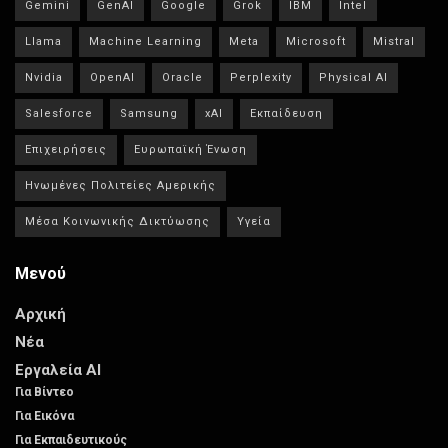
Gemini
GenAI
Google
Grok
IBM
Intel
Llama
Machine Learning
Meta
Microsoft
Mistral
Nvidia
OpenAI
Oracle
Perplexity
Physical AI
Salesforce
Samsung
xAI
Εκπαίδευση
Επιχειρήσεις
Ευρωπαϊκή Ένωση
Ηνωμένες Πολιτείες Αμερικής
Μέσα Κοινωνικής Δικτύωσης
Υγεία
Μενού
Αρχική
Νέα
Εργαλεία AI
Για Βίντεο
Για Εικόνα
Για Εκπαιδευτικούς