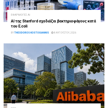
ΕΦΑΡΜΟΓΈΣ AI
AI της Stanford σχεδιάζει βακτηριοφάγους κατά
του E.coli
BY
THEODOROS KOSTOGIANNIS
8 ΑΥΓΟΎΣΤΟΥ, 2026