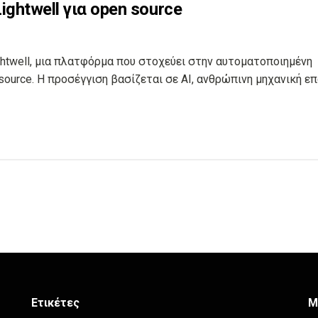
ghtwell για open source
ghtwell, μια πλατφόρμα που στοχεύει στην αυτοματοποιημένη
ource. Η προσέγγιση βασίζεται σε AI, ανθρώπινη μηχανική ε
Ετικέτες
Μ