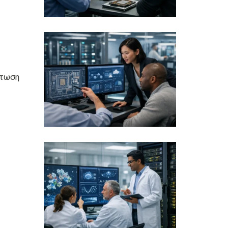
άτωση