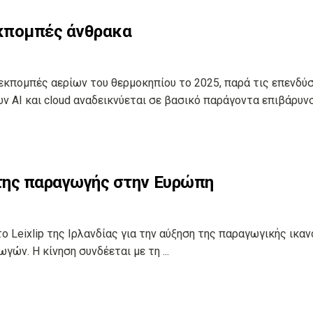
εκπομπές άνθρακα
εκπομπές αερίων του θερμοκηπίου το 2025, παρά τις επενδύσ
ν AI και cloud αναδεικνύεται σε βασικό παράγοντα επιβάρυν
η της παραγωγής στην Ευρώπη
το Leixlip της Ιρλανδίας για την αύξηση της παραγωγικής ικα
γών. Η κίνηση συνδέεται με τη ...