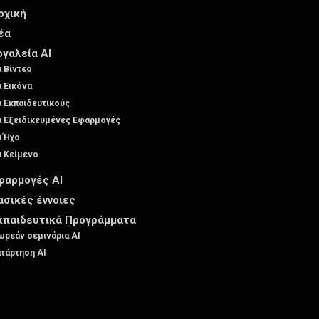
ρχική
έα
ργαλεία AI
α Βίντεο
α Εικόνα
α Εκπαιδευτικούς
α Εξειδικευμένες Εφαρμογές
α Ήχο
α Κείμενο
φαρμογές AI
ασικές έννοιες
κπαιδευτικά Προγράμματα
ρεάν σεμινάρια AI
τάρτηση AI