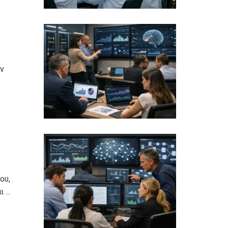
υν
ου,
...