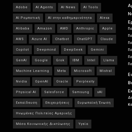
Α
Adobe
AI Agents
AI News
AI Tools
Ν
AI Ρομποτική
AI στην καθημερινότητα
Alexa
Ε
Alibaba
Amazon
AMD
Anthropic
Apple
Γι
Γι
AWS
Azure AI
Chatbot
ChatGPT
Claude
Γι
Copilot
Deepmind
DeepSeek
Gemini
Γι
Γι
GenAI
Google
Grok
IBM
Intel
Llama
Γι
Machine Learning
Meta
Microsoft
Mistral
Ε
Nvidia
OpenAI
Oracle
Perplexity
Β
Ε
Physical AI
Salesforce
Samsung
xAI
Δω
Εκπαίδευση
Επιχειρήσεις
Ευρωπαϊκή Ένωση
Κα
Ηνωμένες Πολιτείες Αμερικής
Μέσα Κοινωνικής Δικτύωσης
Υγεία