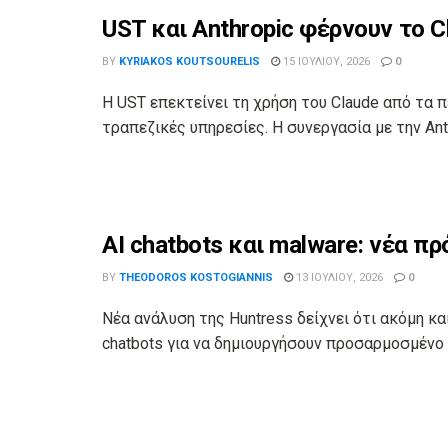
UST και Anthropic φέρνουν το Cl
BY
KYRIAKOS KOUTSOURELIS
15 ΙΟΥΛΊΟΥ, 2026
0
Η UST επεκτείνει τη χρήση του Claude από τα π
τραπεζικές υπηρεσίες. Η συνεργασία με την Ant
AI chatbots και malware: νέα π
BY
THEODOROS KOSTOGIANNIS
13 ΙΟΥΛΊΟΥ, 2026
0
Νέα ανάλυση της Huntress δείχνει ότι ακόμη κα
chatbots για να δημιουργήσουν προσαρμοσμένο m