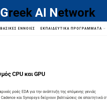
G
reek
AI
N
etwork
ΒΑΣΙΚΈΣ ΈΝΝΟΙΕΣ
ΕΚΠΑΙΔΕΥΤΙΚΆ ΠΡΟΓΡΆΜΜΑΤΑ
σμός CPU και GPU
ρικές ροές EDA για την ανάπτυξη της επόμενης γενιάς
adence και Synopsys δείχνουν βελτιώσεις σε απαιτητικά στά