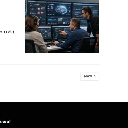
ποπτεία
Next
ενού