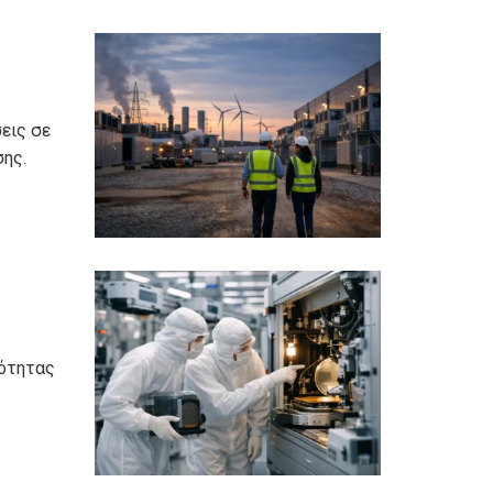
εις σε
σης.
νότητας