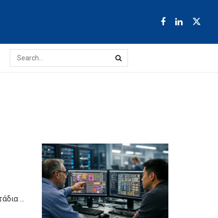
δια ...