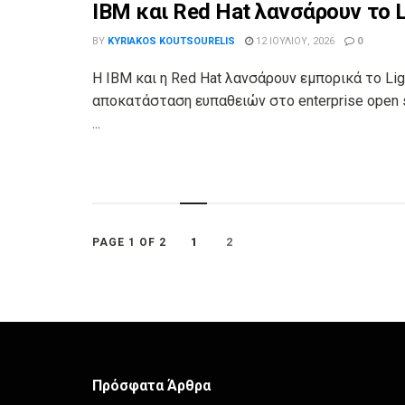
IBM και Red Hat λανσάρουν το Li
BY
KYRIAKOS KOUTSOURELIS
12 ΙΟΥΛΊΟΥ, 2026
0
Η IBM και η Red Hat λανσάρουν εμπορικά το Li
αποκατάσταση ευπαθειών στο enterprise open s
...
1
2
PAGE 1 OF 2
Πρόσφατα Άρθρα