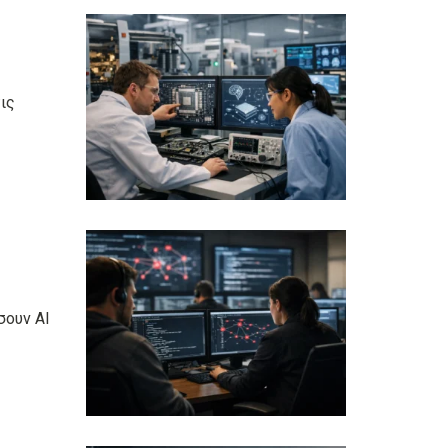
ις
σουν AI