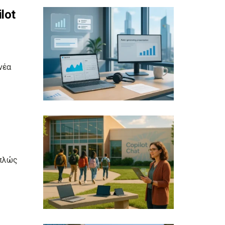
lot
νέα
απλώς