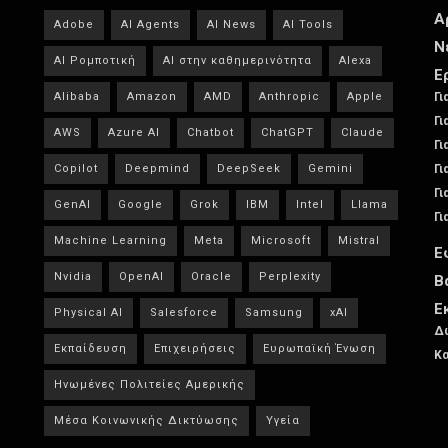
Α
Adobe
AI Agents
AI News
AI Tools
Ν
AI Ρομποτική
AI στην καθημερινότητα
Alexa
Ε
Alibaba
Amazon
AMD
Anthropic
Apple
Γι
Γι
AWS
Azure AI
Chatbot
ChatGPT
Claude
Γι
Copilot
Deepmind
DeepSeek
Gemini
Γι
Γι
GenAI
Google
Grok
IBM
Intel
Llama
Γι
Machine Learning
Meta
Microsoft
Mistral
Ε
Nvidia
OpenAI
Oracle
Perplexity
Β
Ε
Physical AI
Salesforce
Samsung
xAI
Δω
Εκπαίδευση
Επιχειρήσεις
Ευρωπαϊκή Ένωση
Κα
Ηνωμένες Πολιτείες Αμερικής
Μέσα Κοινωνικής Δικτύωσης
Υγεία