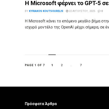
Η Microsoft φέρνει το GPT-5 σε
BY
KYRIAKOS KOUTSOURELIS
22 ΑΥΓΟΎΣΤΟΥ, 2025
0
Η Microsoft κάνει το επόμενο μεγάλο βήμα στ
ισχυρό μοντέλο της OpenAI μέχρι σήμερα, σε έ
1
2
…
7
PAGE 1 OF 7
Πρόσφατα Άρθρα