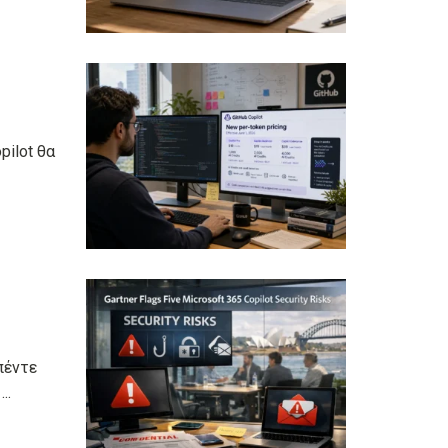
pilot θα
πέντε
..