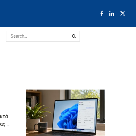
οκτά
 ...