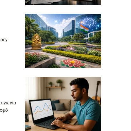
ancy
χαγωγία
ισμό