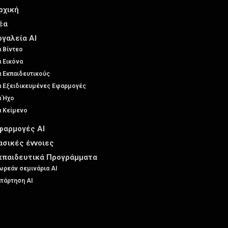
ρχική
έα
ργαλεία AI
α Βίντεο
α Εικόνα
α Εκπαιδευτικούς
α Εξειδικευμένες Εφαρμογές
α Ήχο
α Κείμενο
φαρμογές AI
ασικές έννοιες
κπαιδευτικά Προγράμματα
ρεάν σεμινάρια AI
τάρτηση AI