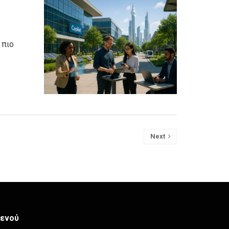
 πιο
Next
ενού