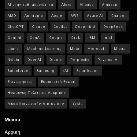
AI στην καθημερινότητα
Alexa
Alibaba
Amazon
AMD
Anthropic
Apple
AWS
Azure AI
Chatbot
ChatGPT
Claude
Copilot
Deepmind
DeepSeek
Gemini
GenAI
Google
Grok
IBM
Intel
Llama
Machine Learning
Meta
Microsoft
Mistral
Nvidia
OpenAI
Oracle
Perplexity
Physical AI
Salesforce
Samsung
xAI
Εκπαίδευση
Επιχειρήσεις
Ευρωπαϊκή Ένωση
Ηνωμένες Πολιτείες Αμερικής
Μέσα Κοινωνικής Δικτύωσης
Υγεία
Μενού
Αρχική