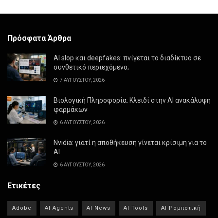
Πρόσφατα Άρθρα
AI slop και deepfakes: πνίγεται το διαδίκτυο σε
συνθετικό περιεχόμενο;
7 ΑΥΓΟΎΣΤΟΥ, 2026
Βιολογική Πληροφορία: Κλειδί στην AI ανακάλυψη
φαρμάκων
6 ΑΥΓΟΎΣΤΟΥ, 2026
Nvidia: γιατί η αποθήκευση γίνεται κρίσιμη για το
AI
6 ΑΥΓΟΎΣΤΟΥ, 2026
Ετικέτες
Adobe
AI Agents
AI News
AI Tools
AI Ρομποτική