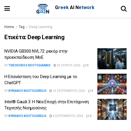
G
reek
AI
N
etwork
Home
Tag
Deep Learning
Ετικέτα:
Deep Learning
NVIDIA GB300 NVL72: ρεκόρ στην
προεκπαίδευση MoE
BY
THEODOROS KOSTOGIANNIS
24 ΙΟΥΛΊΟΥ, 2026
0
Η Επανάσταση του Deep Learning με το
ChatGPT
BY
KYRIAKOS KOUTSOURELIS
14 ΣΕΠΤΕΜΒΡΊΟΥ, 2024
0
Intel® Gaudi 3: Η Νέα Εποχή στην Επιτάχυνση
Τεχνητής Νοημοσύνης
BY
KYRIAKOS KOUTSOURELIS
6 ΣΕΠΤΕΜΒΡΊΟΥ, 2024
0