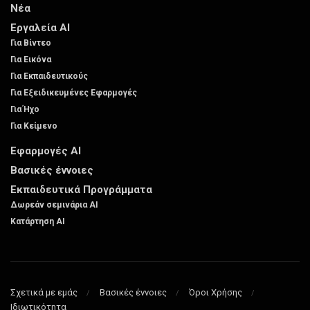
Νέα
Εργαλεία AI
Για Βίντεο
Για Εικόνα
Για Εκπαιδευτικούς
Για Εξειδικευμένες Εφαρμογές
Για Ήχο
Για Κείμενο
Εφαρμογές AI
Βασικές έννοιες
Εκπαιδευτικά Προγράμματα
Δωρεάν σεμινάρια AI
Κατάρτηση AI
Σχετικά με εμάς
Βασικές έννοιες
Όροι Χρήσης
Ιδιωτικότητα