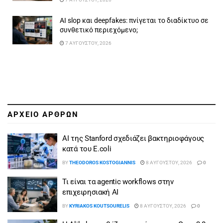
AI slop και deepfakes: πνίγεται το διαδίκτυο σε
συνθετικό περιεχόμενο;
7 ΑΥΓΟΎΣΤΟΥ, 2026
ΑΡΧΕΙΟ ΑΡΘΡΩΝ
AI της Stanford σχεδιάζει βακτηριοφάγους
κατά του E.coli
BY
THEODOROS KOSTOGIANNIS
8 ΑΥΓΟΎΣΤΟΥ, 2026
0
Τι είναι τα agentic workflows στην
επιχειρησιακή ΑΙ
BY
KYRIAKOS KOUTSOURELIS
8 ΑΥΓΟΎΣΤΟΥ, 2026
0