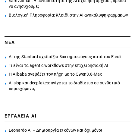
Sam Altman: Η μοναδικότητα της AI έχει ήδη αρχίσει, πρέπει
να ανησυχούμε;
Βιολογική Πληροφορία: Κλειδί στην AI ανακάλυψη φαρμάκων
ΝΕΑ
AI της Stanford σχεδιάζει βακτηριοφάγους κατά του E.coli
Τι είναι τα agentic workflows στην επιχειρησιακή ΑΙ
Η Alibaba ανεβάζει τον πήχη με το Qwen3.8-Max
AI slop και deepfakes: πνίγεται το διαδίκτυο σε συνθετικό
περιεχόμενο;
ΕΡΓΑΛΕΙΑ AI
Leonardo AI – Δημιουργία εικόνων και όχι μόνο!