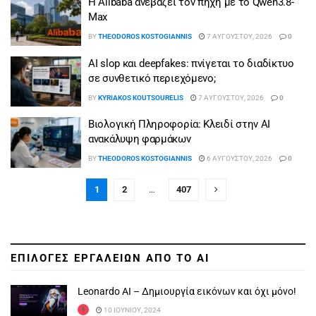
Η Alibaba ανεβάζει τον πήχη με το Qwen3.8-
Max
BY
THEODOROS KOSTOGIANNIS
7 ΑΥΓΟΎΣΤΟΥ, 2026
0
AI slop και deepfakes: πνίγεται το διαδίκτυο
σε συνθετικό περιεχόμενο;
BY
KYRIAKOS KOUTSOURELIS
7 ΑΥΓΟΎΣΤΟΥ, 2026
0
Βιολογική Πληροφορία: Κλειδί στην AI
ανακάλυψη φαρμάκων
BY
THEODOROS KOSTOGIANNIS
6 ΑΥΓΟΎΣΤΟΥ, 2026
0
1
2
…
407
ΕΠΙΛΟΓΕΣ ΕΡΓΑΛΕΙΩΝ ΑΠΟ ΤΟ AI
Leonardo AI – Δημιουργία εικόνων και όχι μόνο!
10 ΙΟΥΝΊΟΥ, 2024