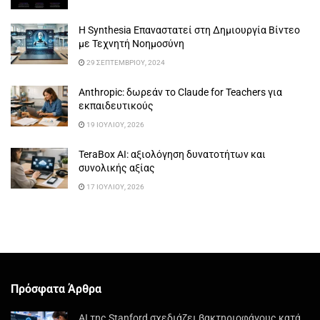
Η Synthesia Επαναστατεί στη Δημιουργία Βίντεο
με Τεχνητή Νοημοσύνη
29 ΣΕΠΤΕΜΒΡΊΟΥ, 2024
Anthropic: δωρεάν το Claude for Teachers για
εκπαιδευτικούς
19 ΙΟΥΛΊΟΥ, 2026
TeraBox AI: αξιολόγηση δυνατοτήτων και
συνολικής αξίας
17 ΙΟΥΛΊΟΥ, 2026
Πρόσφατα Άρθρα
AI της Stanford σχεδιάζει βακτηριοφάγους κατά