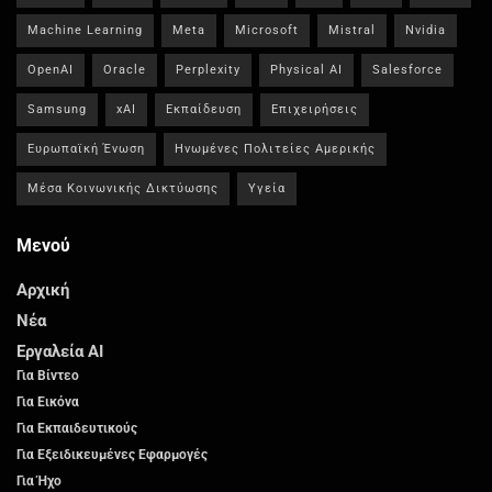
Machine Learning
Meta
Microsoft
Mistral
Nvidia
OpenAI
Oracle
Perplexity
Physical AI
Salesforce
Samsung
xAI
Εκπαίδευση
Επιχειρήσεις
Ευρωπαϊκή Ένωση
Ηνωμένες Πολιτείες Αμερικής
Μέσα Κοινωνικής Δικτύωσης
Υγεία
Μενού
Αρχική
Νέα
Εργαλεία AI
Για Βίντεο
Για Εικόνα
Για Εκπαιδευτικούς
Για Εξειδικευμένες Εφαρμογές
Για Ήχο