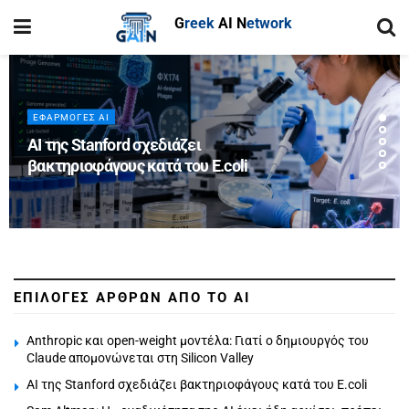
G
reek
AI
N
etwork
ΕΦΑΡΜΟΓΈΣ AI
AI της Stanford σχεδιάζει
βακτηριοφάγους κατά του E.coli
ΕΠΙΛΟΓΕΣ ΑΡΘΡΩΝ ΑΠΟ ΤΟ AI
Anthropic και open-weight μοντέλα: Γιατί ο δημιουργός του
Claude απομονώνεται στη Silicon Valley
AI της Stanford σχεδιάζει βακτηριοφάγους κατά του E.coli