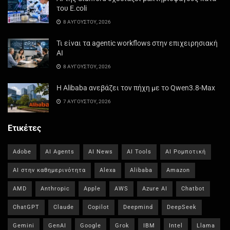
του E.coli
8 ΑΥΓΟΎΣΤΟΥ, 2026
Τι είναι τα agentic workflows στην επιχειρησιακή
ΑΙ
8 ΑΥΓΟΎΣΤΟΥ, 2026
Η Alibaba ανεβάζει τον πήχη με το Qwen3.8-Max
7 ΑΥΓΟΎΣΤΟΥ, 2026
Ετικέτες
Adobe
AI Agents
AI News
AI Tools
AI Ρομποτική
AI στην καθημερινότητα
Alexa
Alibaba
Amazon
AMD
Anthropic
Apple
AWS
Azure AI
Chatbot
ChatGPT
Claude
Copilot
Deepmind
DeepSeek
Gemini
GenAI
Google
Grok
IBM
Intel
Llama