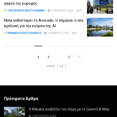
αγώνα της κορυφής
BY
THEODOROS KOSTOGIANNIS
17 ΑΠΡΙΛΊΟΥ, 2026
0
Meta καθυστερεί το Avocado, τι σημαίνει η νέα
εμπλοκή για την κούρσα της AI
BY
KYRIAKOS KOUTSOURELIS
26 ΜΑΡΤΊΟΥ, 2026
0
1
2
…
7
PAGE 1 OF 7
Πρόσφατα Άρθρα
Η Alibaba ανεβάζει τον πήχη με το Qwen3.8-Max
7 ΑΥΓΟΎΣΤΟΥ, 2026