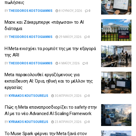
πωλήσεις
BY
THEODOROS KOSTOGIANNIS
8 ΙΟΥΝΊΟΥ, 2026
0
Μασκ και Ζάκερμπεργκ «πάγωσαν» το AI
διάταγμα
BY
THEODOROS KOSTOGIANNIS
29 ΜΑΪ́ΟΥ, 2026
0
Η Meta ενισχύει τα ρομπότ της με την εξαγορά
της ARI
BY
THEODOROS KOSTOGIANNIS
4 ΜΑΪ́ΟΥ, 2026
0
Meta παρακολουθεί εργαζόμενους για
εκπαίδευση AI: Όρια, ηθική και το μέλλον της
εργασίας
BY
KYRIAKOS KOUTSOURELIS
30 ΑΠΡΙΛΊΟΥ, 2026
0
Πώς η Meta επαναπροσδιορίζει το safety στην
AI με το νέο Advanced AI Scaling Framework
BY
KYRIAKOS KOUTSOURELIS
23 ΑΠΡΙΛΊΟΥ, 2026
0
Το Muse Spark φέρνει την Meta ξανά στον