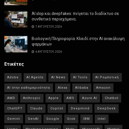
AI slop και deepfakes: πνίγεται το διαδίκτυο σε
συνθετικό περιεχόμενο;
7 ΑΥΓΟΎΣΤΟΥ, 2026
Βιολογική Πληροφορία: Κλειδί στην AI ανακάλυψη
φαρμάκων
6 ΑΥΓΟΎΣΤΟΥ, 2026
Ετικέτες
Adobe
AI Agents
AI News
AI Tools
AI Ρομποτική
AI στην καθημερινότητα
Alexa
Alibaba
Amazon
AMD
Anthropic
Apple
AWS
Azure AI
Chatbot
ChatGPT
Claude
Copilot
Deepmind
DeepSeek
Gemini
GenAI
Google
Grok
IBM
Intel