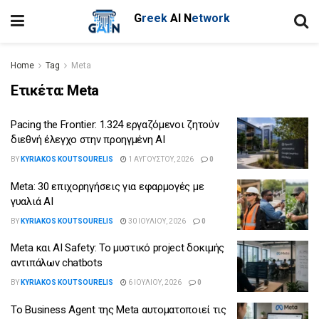
G
reek
AI
N
etwork
Home
Tag
Meta
Ετικέτα:
Meta
Pacing the Frontier: 1.324 εργαζόμενοι ζητούν
διεθνή έλεγχο στην προηγμένη AI
BY
KYRIAKOS KOUTSOURELIS
1 ΑΥΓΟΎΣΤΟΥ, 2026
0
Meta: 30 επιχορηγήσεις για εφαρμογές με
γυαλιά AI
BY
KYRIAKOS KOUTSOURELIS
30 ΙΟΥΛΊΟΥ, 2026
0
Meta και AI Safety: Το μυστικό project δοκιμής
αντιπάλων chatbots
BY
KYRIAKOS KOUTSOURELIS
6 ΙΟΥΛΊΟΥ, 2026
0
Το Business Agent της Meta αυτοματοποιεί τις