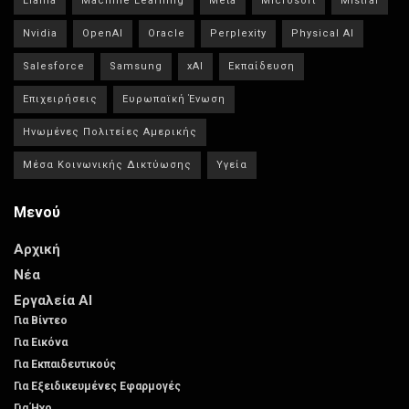
Llama
Machine Learning
Meta
Microsoft
Mistral
Nvidia
OpenAI
Oracle
Perplexity
Physical AI
Salesforce
Samsung
xAI
Εκπαίδευση
Επιχειρήσεις
Ευρωπαϊκή Ένωση
Ηνωμένες Πολιτείες Αμερικής
Μέσα Κοινωνικής Δικτύωσης
Υγεία
Μενού
Αρχική
Νέα
Εργαλεία AI
Για Βίντεο
Για Εικόνα
Για Εκπαιδευτικούς
Για Εξειδικευμένες Εφαρμογές
Για Ήχο