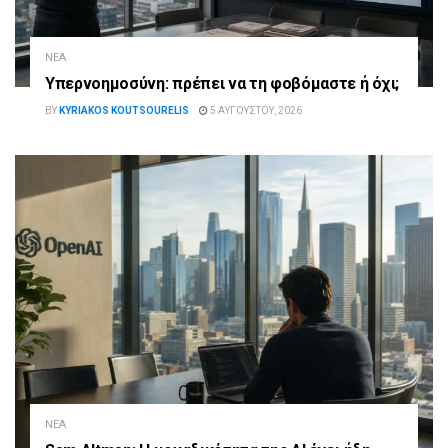
ΝΈΑ
Υπερνοημοσύνη: πρέπει να τη φοβόμαστε ή όχι;
BY
KYRIAKOS KOUTSOURELIS
5 ΑΥΓΟΎΣΤΟΥ, 2026
ΝΈΑ