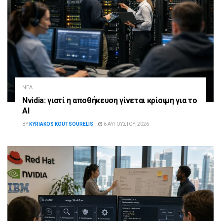
ΝΈΑ
Nvidia: γιατί η αποθήκευση γίνεται κρίσιμη για το
AI
BY
KYRIAKOS KOUTSOURELIS
6 ΑΥΓΟΎΣΤΟΥ, 2026