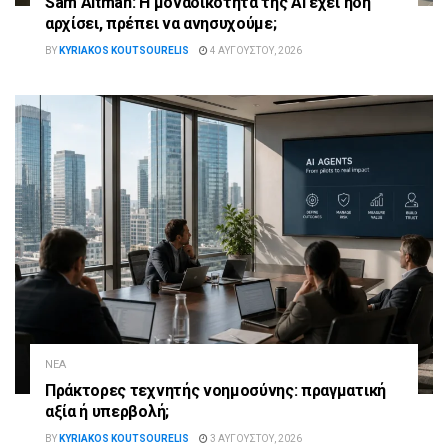
Sam Altman: Η μοναδικότητα της AI έχει ήδη
αρχίσει, πρέπει να ανησυχούμε;
BY
KYRIAKOS KOUTSOURELIS
4 ΑΥΓΟΎΣΤΟΥ, 2026
ΝΈΑ
Πράκτορες τεχνητής νοημοσύνης: πραγματική
αξία ή υπερβολή;
BY
KYRIAKOS KOUTSOURELIS
3 ΑΥΓΟΎΣΤΟΥ, 2026