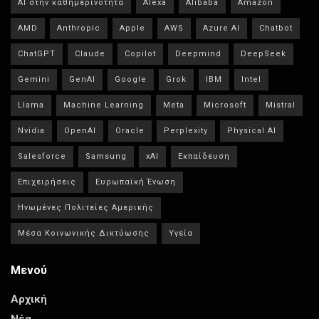
AI στην καθημερινότητα
Alexa
Alibaba
Amazon
AMD
Anthropic
Apple
AWS
Azure AI
Chatbot
ChatGPT
Claude
Copilot
Deepmind
DeepSeek
Gemini
GenAI
Google
Grok
IBM
Intel
Llama
Machine Learning
Meta
Microsoft
Mistral
Nvidia
OpenAI
Oracle
Perplexity
Physical AI
Salesforce
Samsung
xAI
Εκπαίδευση
Επιχειρήσεις
Ευρωπαϊκή Ένωση
Ηνωμένες Πολιτείες Αμερικής
Μέσα Κοινωνικής Δικτύωσης
Υγεία
Μενού
Αρχική
Νέα