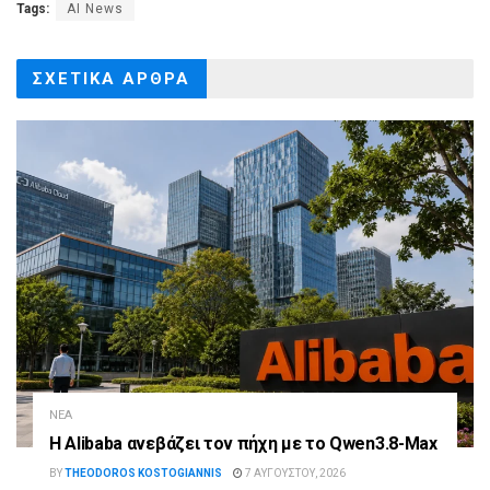
Tags:
AI News
ΣΧΕΤΙΚΑ
ΑΡΘΡΑ
ΝΈΑ
Η Alibaba ανεβάζει τον πήχη με το Qwen3.8-Max
BY
THEODOROS KOSTOGIANNIS
7 ΑΥΓΟΎΣΤΟΥ, 2026