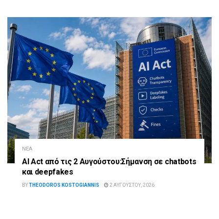
ΝΈΑ
AI Act από τις 2 Αυγούστου:Σήμανση σε chatbots
και deepfakes
BY
THEODOROS KOSTOGIANNIS
2 ΑΥΓΟΎΣΤΟΥ, 2026