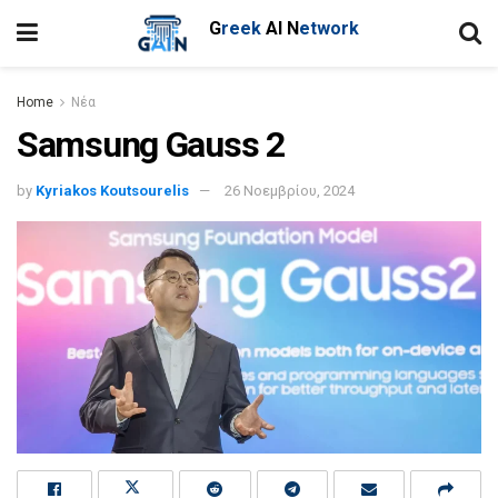
G
reek
AI
N
etwork
Home
Νέα
Samsung Gauss 2
by
Kyriakos Koutsourelis
26 Νοεμβρίου, 2024