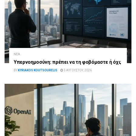
ΝΈΑ
Υπερνοημοσύνη: πρέπει να τη φοβόμαστε ή όχι;
BY
KYRIAKOS KOUTSOURELIS
5 ΑΥΓΟΎΣΤΟΥ, 2026