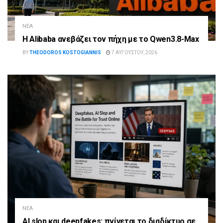
ΝΈΑ
Η Alibaba ανεβάζει τον πήχη με το Qwen3.8-Max
BY
THEODOROS KOSTOGIANNIS
7 ΑΥΓΟΎΣΤΟΥ, 2026
ΝΈΑ
AI slop και deepfakes: πνίγεται το διαδίκτυο σε