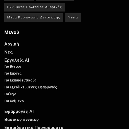
Ηνωμένες Πολιτείες Αμερικής
Μέσα Κοινωνικής Δικτύωσης
Υγεία
Μενού
Αρχική
Νέα
Εργαλεία AI
Για Βίντεο
Για Εικόνα
Για Εκπαιδευτικούς
Για Εξειδικευμένες Εφαρμογές
Για Ήχο
Για Κείμενο
Εφαρμογές AI
Βασικές έννοιες
Εκπαιδευτικά Προγράμματα