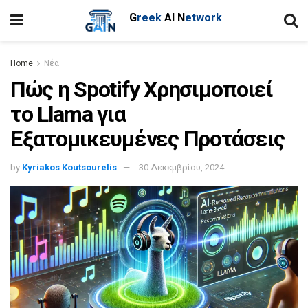
G
reek
AI
N
etwork
Home
Νέα
Πώς η Spotify Χρησιμοποιεί
το Llama για
Εξατομικευμένες Προτάσεις
by
Kyriakos Koutsourelis
30 Δεκεμβρίου, 2024