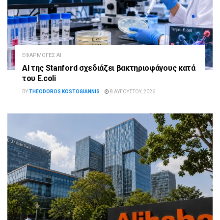
ΕΦΑΡΜΟΓΈΣ AI
AI της Stanford σχεδιάζει βακτηριοφάγους κατά
του E.coli
BY
THEODOROS KOSTOGIANNIS
8 ΑΥΓΟΎΣΤΟΥ, 2026