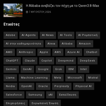
Η Alibaba ανεβάζει τον πήχη με το Qwen3.8-Max
7 ΑΥΓΟΎΣΤΟΥ, 2026
Ετικέτες
Adobe
AI Agents
AI News
AI Tools
AI Ρομποτική
AI στην καθημερινότητα
Alexa
Alibaba
Amazon
AMD
Anthropic
Apple
AWS
Azure AI
Chatbot
ChatGPT
Claude
Copilot
Deepmind
DeepSeek
Gemini
GenAI
Google
Grok
IBM
Intel
Llama
Machine Learning
Meta
Microsoft
Mistral
Nvidia
OpenAI
Oracle
Perplexity
Physical AI
Salesforce
Samsung
xAI
Εκπαίδευση
Επιχειρήσεις
Ευρωπαϊκή Ένωση