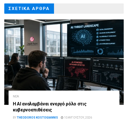
ΣΧΕΤΙΚΑ
ΑΡΘΡΑ
ΝΈΑ
Η AI αναλαμβάνει ενεργό ρόλο στις
κυβερνοεπιθέσεις
BY
THEODOROS KOSTOGIANNIS
10 ΑΥΓΟΎΣΤΟΥ, 2026