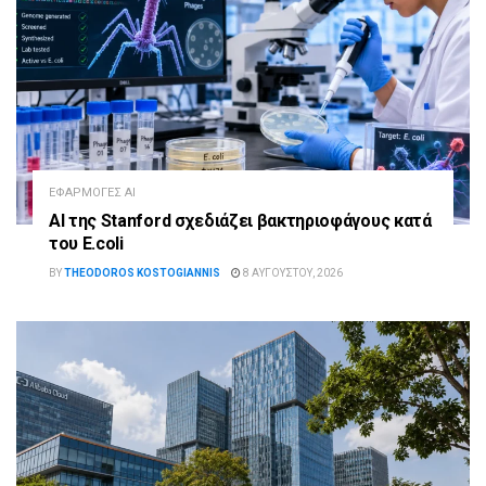
ΕΦΑΡΜΟΓΈΣ AI
AI της Stanford σχεδιάζει βακτηριοφάγους κατά
του E.coli
BY
THEODOROS KOSTOGIANNIS
8 ΑΥΓΟΎΣΤΟΥ, 2026