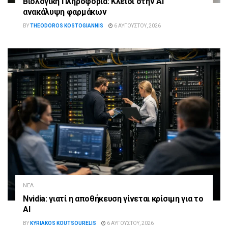
Βιολογική Πληροφορία: Κλειδί στην AI
ανακάλυψη φαρμάκων
BY
THEODOROS KOSTOGIANNIS
6 ΑΥΓΟΎΣΤΟΥ, 2026
ΝΈΑ
Nvidia: γιατί η αποθήκευση γίνεται κρίσιμη για το
AI
BY
KYRIAKOS KOUTSOURELIS
6 ΑΥΓΟΎΣΤΟΥ, 2026