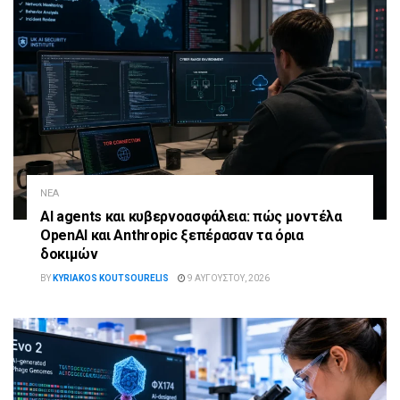
ΝΈΑ
AI agents και κυβερνοασφάλεια: πώς μοντέλα
OpenAI και Anthropic ξεπέρασαν τα όρια
δοκιμών
BY
KYRIAKOS KOUTSOURELIS
9 ΑΥΓΟΎΣΤΟΥ, 2026