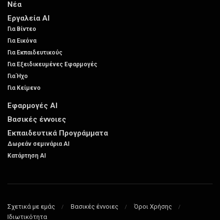
Νέα
Εργαλεία AI
Για Βίντεο
Για Εικόνα
Για Εκπαιδευτικούς
Για Εξειδικευμένες Εφαρμογές
Για Ήχο
Για Κείμενο
Εφαρμογές AI
Βασικές έννοιες
Εκπαιδευτικά Προγράμματα
Δωρεάν σεμινάρια AI
Κατάρτηση AI
Σχετικά με εμάς
Βασικές έννοιες
Όροι Χρήσης
Ιδιωτικότητα