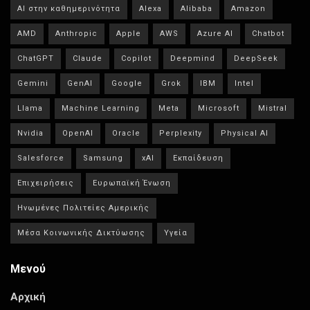
AI στην καθημερινότητα
Alexa
Alibaba
Amazon
AMD
Anthropic
Apple
AWS
Azure AI
Chatbot
ChatGPT
Claude
Copilot
Deepmind
DeepSeek
Gemini
GenAI
Google
Grok
IBM
Intel
Llama
Machine Learning
Meta
Microsoft
Mistral
Nvidia
OpenAI
Oracle
Perplexity
Physical AI
Salesforce
Samsung
xAI
Εκπαίδευση
Επιχειρήσεις
Ευρωπαϊκή Ένωση
Ηνωμένες Πολιτείες Αμερικής
Μέσα Κοινωνικής Δικτύωσης
Υγεία
Μενού
Αρχική