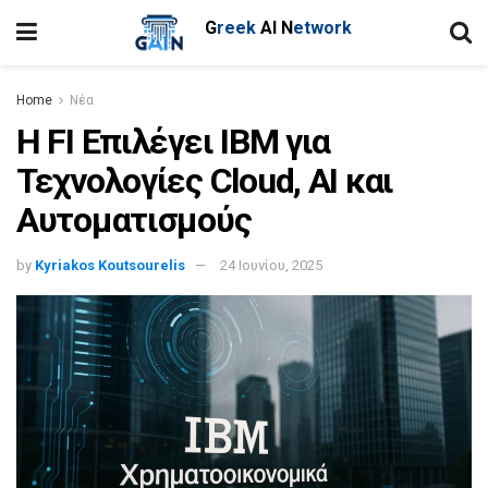
G
reek
AI
N
etwork
Home
Νέα
H FI Επιλέγει IBM για
Τεχνολογίες Cloud, AI και
Αυτοματισμούς
by
Kyriakos Koutsourelis
24 Ιουνίου, 2025