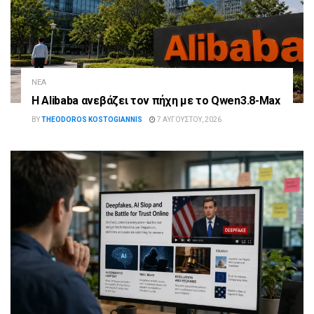
ΝΈΑ
Η Alibaba ανεβάζει τον πήχη με το Qwen3.8-Max
BY
THEODOROS KOSTOGIANNIS
7 ΑΥΓΟΎΣΤΟΥ, 2026