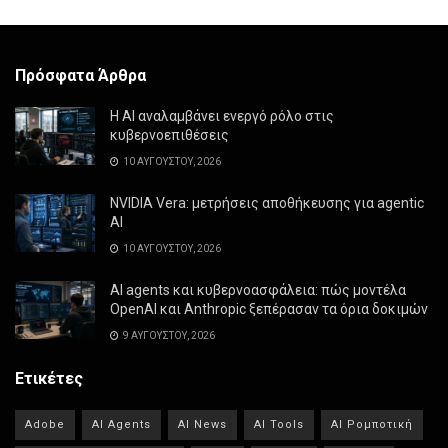
Πρόσφατα Άρθρα
Η AI αναλαμβάνει ενεργό ρόλο στις
κυβερνοεπιθέσεις
10 ΑΥΓΟΎΣΤΟΥ, 2026
NVIDIA Vera: μετρήσεις αποθήκευσης για agentic
AI
10 ΑΥΓΟΎΣΤΟΥ, 2026
AI agents και κυβερνοασφάλεια: πώς μοντέλα
OpenAI και Anthropic ξεπέρασαν τα όρια δοκιμών
9 ΑΥΓΟΎΣΤΟΥ, 2026
Ετικέτες
Adobe
AI Agents
AI News
AI Tools
AI Ρομποτική